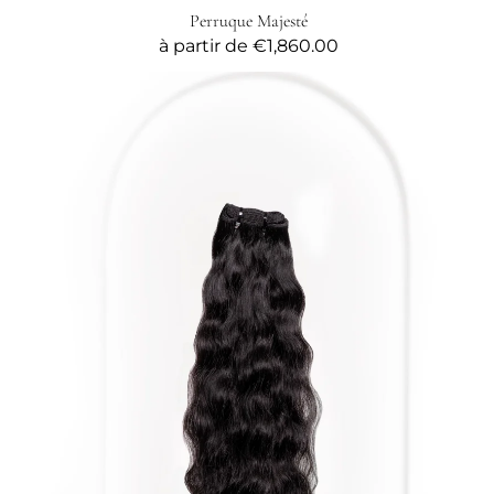
Perruque Majesté
Prix
à partir de
€1,860.00
habituel