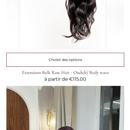
Choisir des options
Extensions Bulk Raw Hair - Ondulé/ Body wave
Prix
à partir de
€115.00
habituel