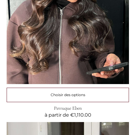
Choisir des options
Perruque Eben
Prix
à partir de
€1,110.00
habituel