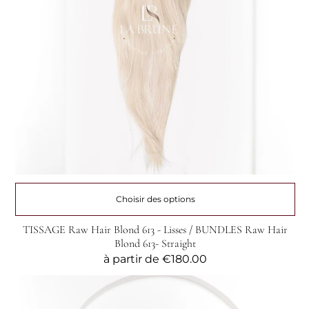
Choisir des options
TISSAGE Raw Hair Blond 613 - Lisses / BUNDLES Raw Hair
Blond 613- Straight
Prix
à partir de
€180.00
habituel