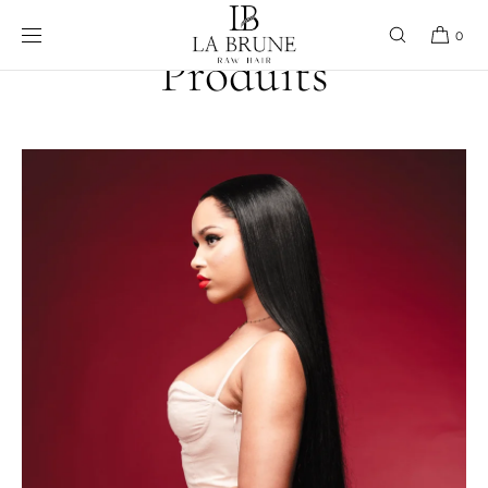
Ignorer et
passer au
0
contenu
Produits