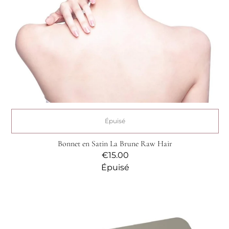
Épuisé
Bonnet en Satin La Brune Raw Hair
Prix
€15.00
habituel
Épuisé