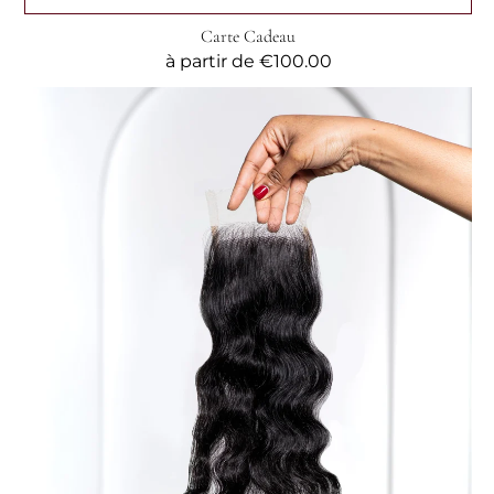
Carte Cadeau
Prix
à partir de
€100.00
habituel