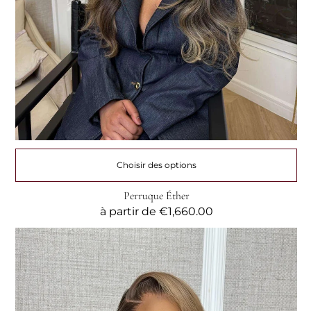
Choisir des options
Perruque Éther
Prix
à partir de
€1,660.00
habituel