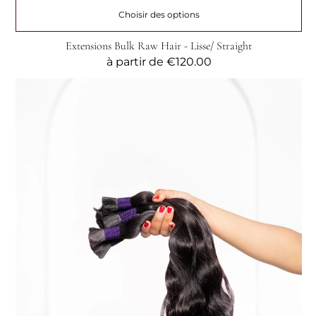
Choisir des options
Extensions Bulk Raw Hair - Lisse/ Straight
Prix
à partir de
€120.00
habituel