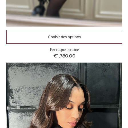
Choisir des options
Perruque Brume
Prix
€1,780.00
habituel