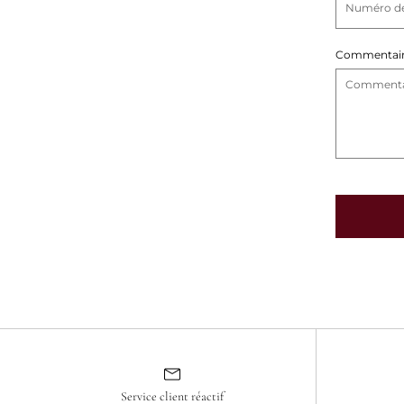
u
l
Commentai
a
i
r
e
d
e
c
o
n
t
Service client réactif