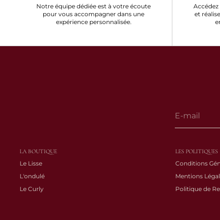
Notre équipe dédiée est à votre écoute
Accédez 
a
pour vous accompagner dans une
et réalis
expérience personnalisée.
e
c
t
LA BOUTIQUE
LES POLITIQUES
Le Lisse
Conditions Gén
L'ondulé
Mentions Légal
Le Curly
Politique de R