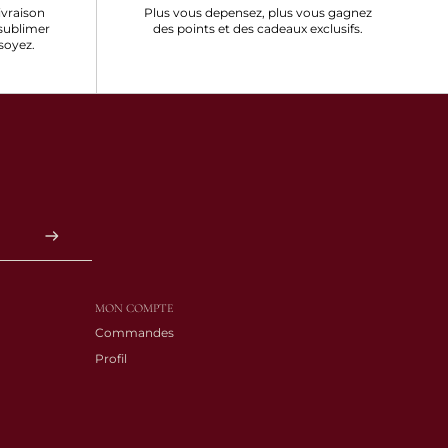
ivraison
Plus vous depensez, plus vous gagnez
sublimer
des points et des cadeaux exclusifs.
soyez.
MON COMPTE
Commandes
Profil