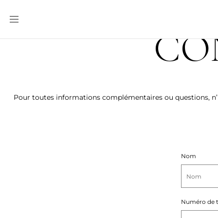
Ignorer et
passer au
contenu
CO
Pour toutes informations complémentaires ou questions, n’h
F
Nom
o
r
Numéro de 
m