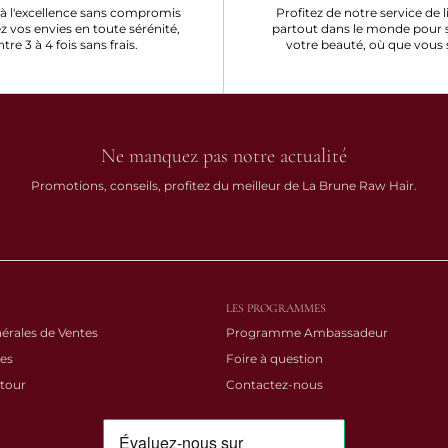
à l'excellence sans compromis
Profitez de notre service de l
ez vos envies en toute sérénité,
partout dans le monde pour 
ntre 3 à 4 fois sans frais.
votre beauté, où que vous 
Ne manquez pas notre actualité
Promotions, conseils, profitez du meilleur de La Brune Raw Hair.
LES PROGRAMMES
érales de Ventes
Programme Ambassadeur
es
Foire à question
etour
Contactez-nous