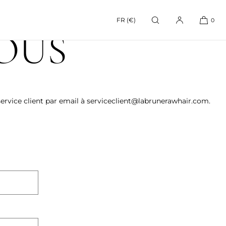
FR (€)
0
OUS
ervice client par email à serviceclient@labrunerawhair.com.