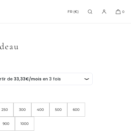
FR (€)
0
deau
250
300
400
500
600
900
1000