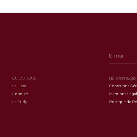
LA BOUTIQUE
LES POLITIQUES
Le Lisse
Conditions Gén
L'ondulé
Mentions Légal
Le Curly
Politique de R