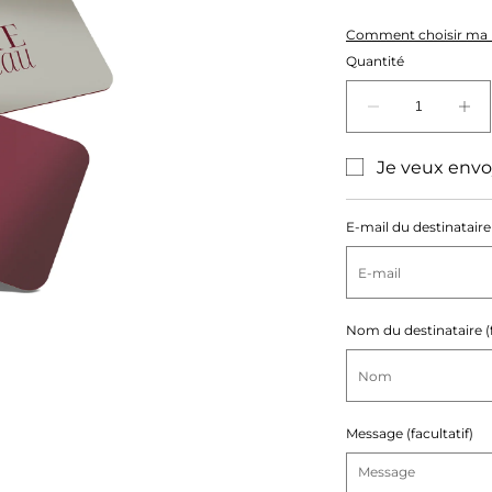
Comment choisir ma 
Quantité
Réduire
Au
la
la
quantité
qu
Je veux env
de
de
undefined
Carte
Ca
E‑mail du destinataire
Cadeau
Ca
Nom du destinataire (f
Message (facultatif)