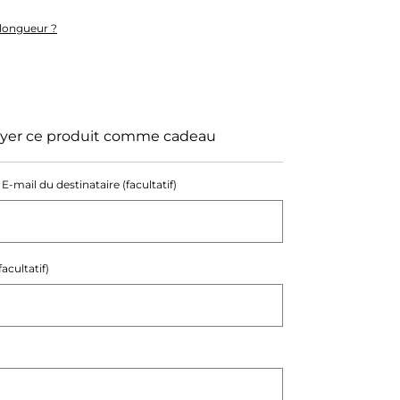
longueur ?
gmenter
antité
oyer ce produit comme cadeau
rte
E‑mail du destinataire (facultatif)
deau
acultatif)