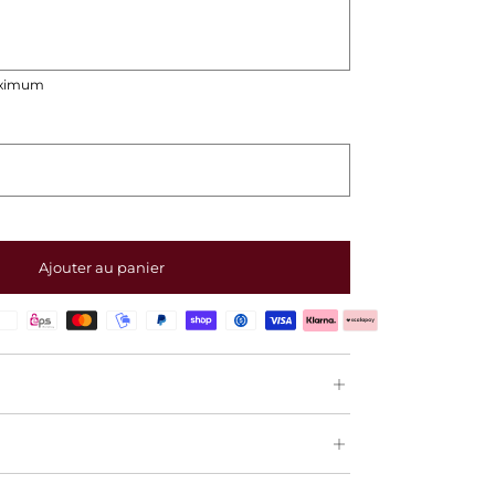
aximum
Ajouter au panier
s proches en leur offrant la carte cadeau La