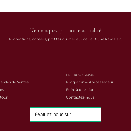
Ne manquez pas notre actualité
Promotions, conseils, profitez du meilleur de La Brune Raw Hair.
LES PROGRAMMES
érales de Ventes
Programme Ambassadeur
es
Foire à question
etour
Contactez-nous