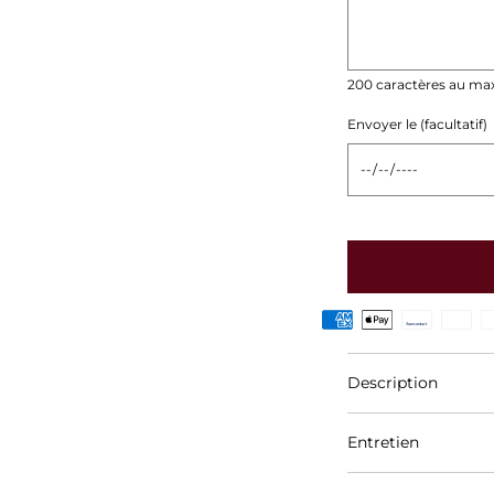
200 caractères au m
Envoyer le (facultatif)
Description
Faites plaisir à vo
Entretien
Brune Raw Hair