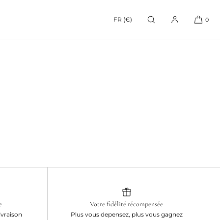
FR (€)
0
e
Votre fidélité récompensée
ivraison
Plus vous depensez, plus vous gagnez