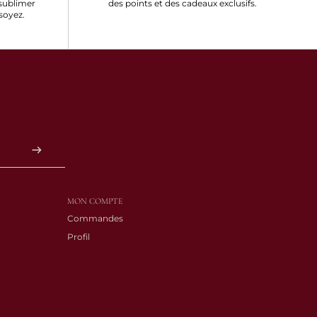
sublimer
des points et des cadeaux exclusifs.
soyez.
MON COMPTE
Commandes
Profil