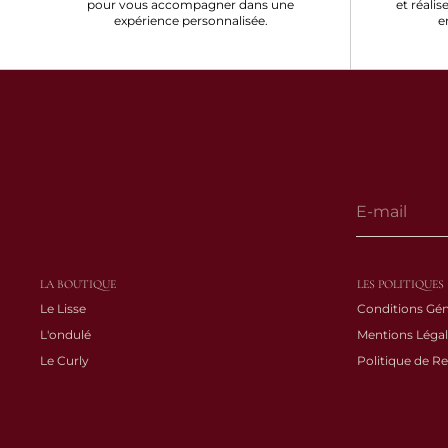
pour vous accompagner dans une
et réalis
expérience personnalisée.
e
LA BOUTIQUE
LES POLITIQUES
Le Lisse
Conditions Gén
L'ondulé
Mentions Légal
Le Curly
Politique de R