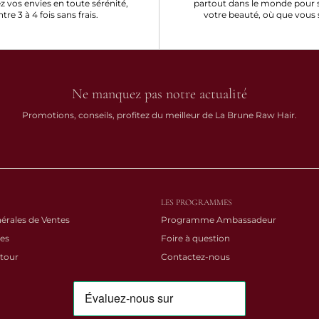
ez vos envies en toute sérénité,
partout dans le monde pour 
ntre 3 à 4 fois sans frais.
votre beauté, où que vous 
Ne manquez pas notre actualité
Promotions, conseils, profitez du meilleur de La Brune Raw Hair.
LES PROGRAMMES
érales de Ventes
Programme Ambassadeur
es
Foire à question
etour
Contactez-nous