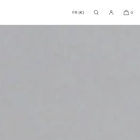
FR (€)
0