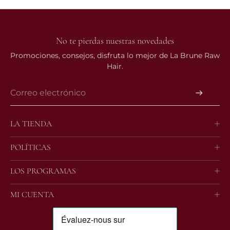
No te pierdas nuestras novedades
Promociones, consejos, disfruta lo mejor de La Brune Raw
Hair.
LA TIENDA
el suave
POLÍTICAS
el ondulado
Condiciones Generales de Venta
LOS PROGRAMAS
el rizado
Avisos Legales
Programme Ambassadeur
MI CUENTA
Política de devoluciones
Foire à question
Órdenes
Contáctenos