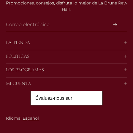
Promociones, consejos, disfruta lo mejor de La Brune Raw
Hair.
LA TIENDA
el suave
POLÍTICAS
el ondulado
Condiciones Generales de Venta
LOS PROGRAMAS
el rizado
Avisos Legales
Programme Ambassadeur
MI CUENTA
Política de devoluciones
Foire à question
Órdenes
Contáctenos
Profil
Idioma:
Español