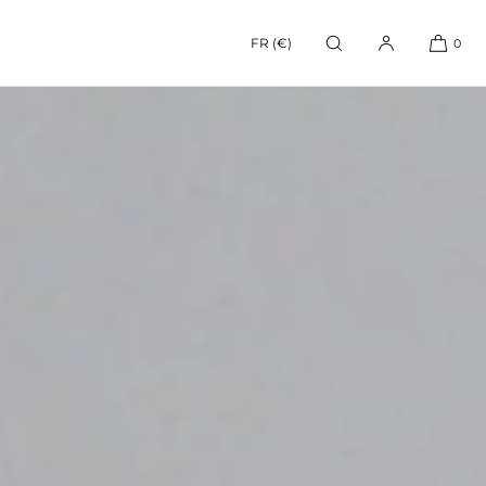
FR (€)
0